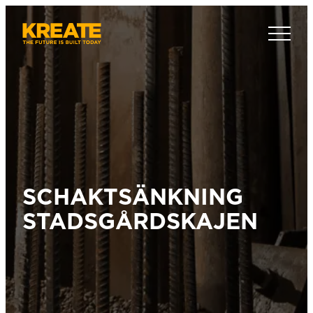
Hoppa
till
Kreate Sverige
innehåll
SCHAKTSÄNKNING
STADSGÅRDSKAJEN