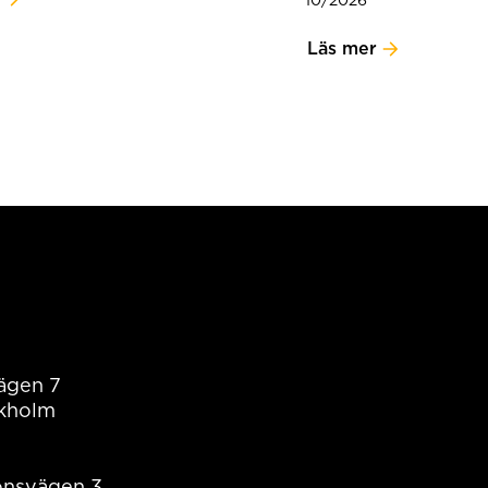
10/2026
Läs mer
ägen 7
ckholm
onsvägen 3