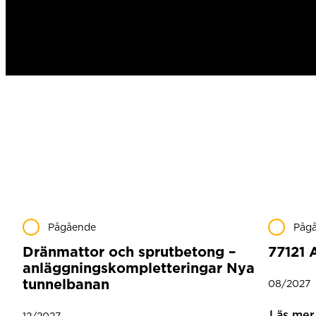
Pågående
Påg
Dränmattor och sprutbetong –
77121 
anläggningskompletteringar Nya
tunnelbanan
08/2027
Läs mer