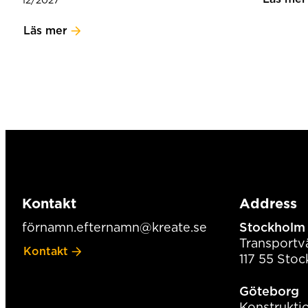
12/2027
Läs mer
Kontakt
Address
förnamn.efternamn@kreate.se
Stockholm
Transportv
Kontakt
117 55 Sto
Göteborg
Konstrukti