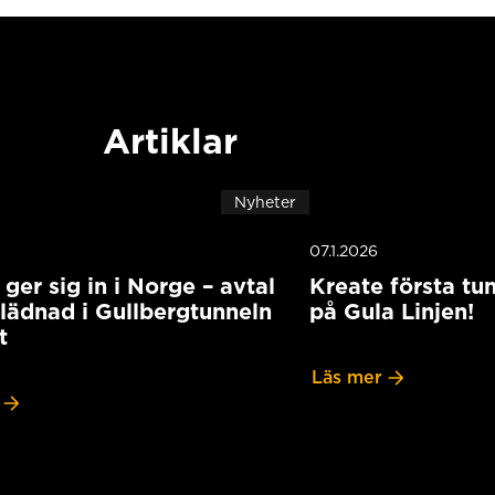
Artiklar
Nyheter
07.1.2026
ger sig in i Norge – avtal
Kreate första tu
lädnad i Gullbergtunneln
på Gula Linjen!
t
Läs mer