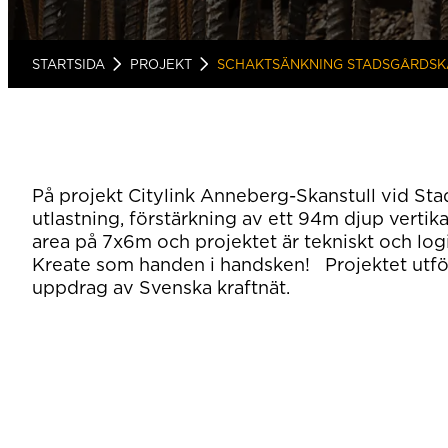
STARTSIDA
PROJEKT
SCHAKTSÄNKNING STADSGÅRDSK
På projekt Citylink Anneberg-Skanstull vid Sta
utlastning, förstärkning av ett 94m djup vertika
area på 7x6m och projektet är tekniskt och log
Kreate som handen i handsken! Projektet utför
uppdrag av Svenska kraftnät.