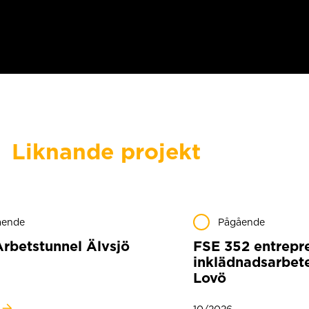
Liknande projekt
ående
Pågående
Arbetstunnel Älvsjö
FSE 352 entrepr
inklädnadsarbet
Lovö