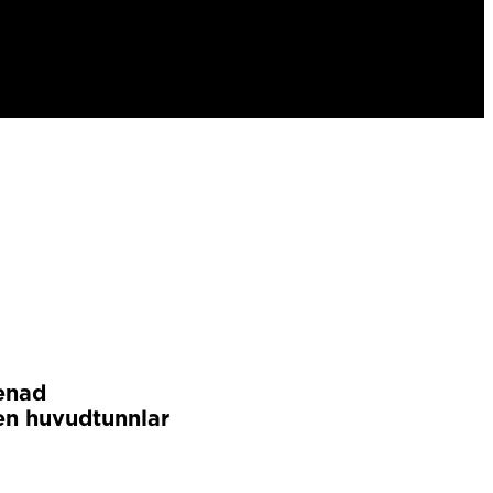
enad
en huvudtunnlar