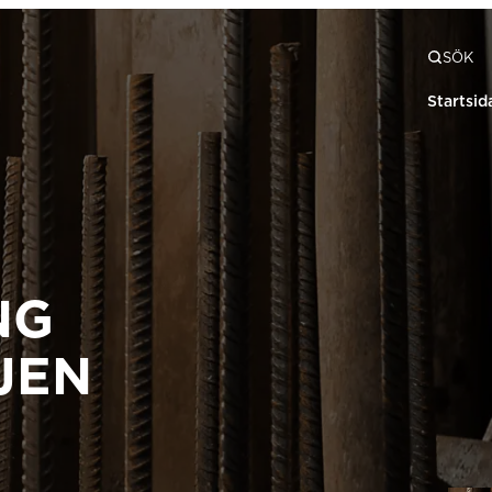
SÖK
Startsid
NG
JEN