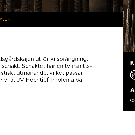
AJEN
dsgårdskajen utför vi sprängning,
K
lschakt. Schaktet har en tvärsnitts-
istiskt utmanande, vilket passar
 vi åt JV Hochtief-Implenia på
A
0