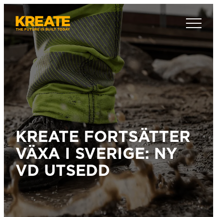
Hoppa
till
Kreate Sverige
innehåll
KREATE FORTSÄTTER
VÄXA I SVERIGE: NY
VD UTSEDD