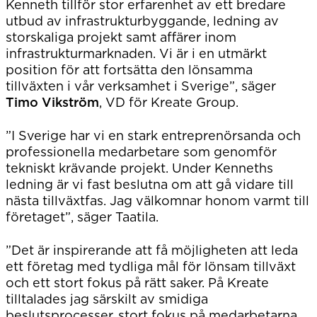
Kenneth tillför stor erfarenhet av ett bredare
utbud av infrastrukturbyggande, ledning av
storskaliga projekt samt affärer inom
infrastrukturmarknaden. Vi är i en utmärkt
position för att fortsätta den lönsamma
tillväxten i vår verksamhet i Sverige”, säger
Timo Vikström
, VD för Kreate Group.
”I Sverige har vi en stark entreprenörsanda och
professionella medarbetare som genomför
tekniskt krävande projekt. Under Kenneths
ledning är vi fast beslutna om att gå vidare till
nästa tillväxtfas. Jag välkomnar honom varmt till
företaget”, säger Taatila.
”Det är inspirerande att få möjligheten att leda
ett företag med tydliga mål för lönsam tillväxt
och ett stort fokus på rätt saker. På Kreate
tilltalades jag särskilt av smidiga
beslutsprocesser, stort fokus på medarbetarna